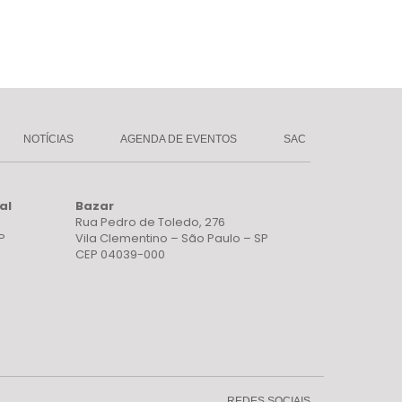
NOTÍCIAS
AGENDA DE EVENTOS
SAC
al
Bazar
Rua Pedro de Toledo, 276
P
Vila Clementino – São Paulo – SP
CEP 04039-000
REDES SOCIAIS