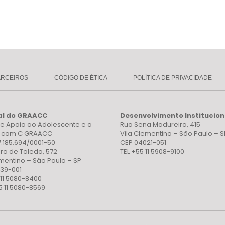
ARCEIROS
CÓDIGO DE ÉTICA
POLÍTICA DE PRIVACIDADE
al do GRAACC
Desenvolvimento Institucion
e Apoio ao Adolescente e a
Rua Sena Madureira, 415
a com C GRAACC
Vila Clementino – São Paulo – S
7.185.694/0001-50
CEP 04021-051
ro de Toledo, 572
TEL +55 11 5908-9100
ementino – São Paulo – SP
39-001
 11 5080-8400
5 11 5080-8569