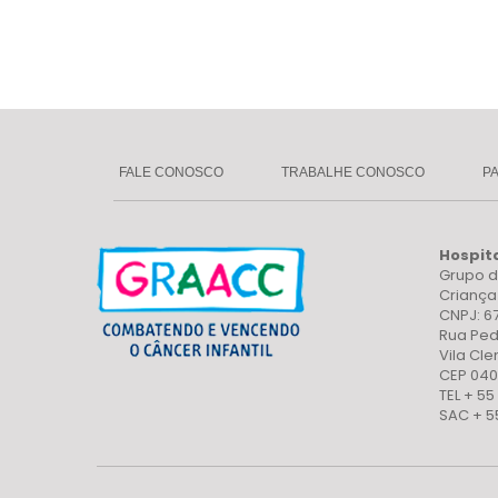
FALE CONOSCO
TRABALHE CONOSCO
P
Hospit
Grupo d
Crianç
CNPJ: 6
Rua Ped
Vila Cl
CEP 040
TEL + 55
SAC + 5