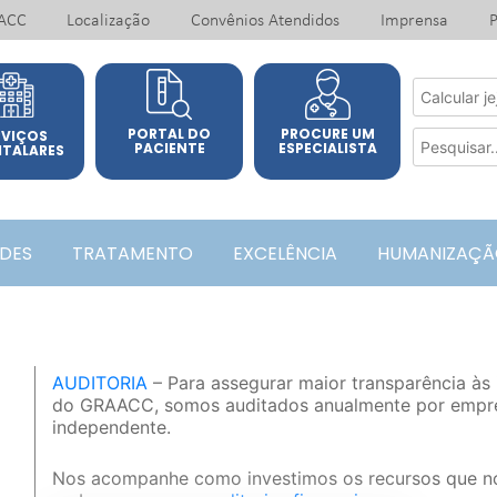
ACC
Localização
Convênios Atendidos
Imprensa
P
PORTAL DO
PROCURE UM
RVIÇOS
PACIENTE
ESPECIALISTA
ITALARES
ADES
TRATAMENTO
EXCELÊNCIA
HUMANIZAÇÃ
AUDITORIA
– Para assegurar maior transparência às
do GRAACC, somos auditados anualmente por empr
independente.
Nos acompanhe como investimos os recursos que n