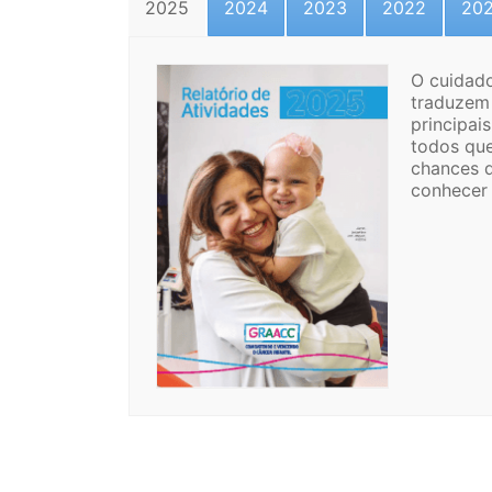
2025
2024
2023
2022
202
O cuidado
traduzem 
principai
todos que
chances 
conhecer 