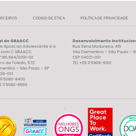
ARCEIROS
CÓDIGO DE ÉTICA
POLÍTICA DE PRIVACIDADE
al do GRAACC
Desenvolvimento Institucion
e Apoio ao Adolescente e a
Rua Sena Madureira, 415
a com C GRAACC
Vila Clementino – São Paulo – S
7.185.694/0001-50
CEP 04021-051
ro de Toledo, 572
TEL +55 11 5908-9100
ementino – São Paulo – SP
39-001
 11 5080-8400
5 11 5080-8569