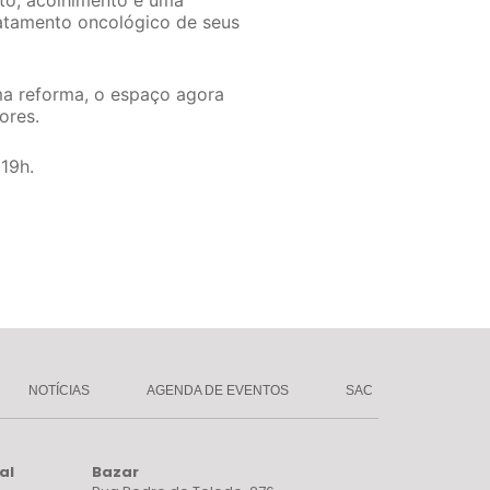
rto, acolhimento e uma
ratamento oncológico de seus
ma reforma, o espaço agora
ores.
19h.
NOTÍCIAS
AGENDA DE EVENTOS
SAC
al
Bazar