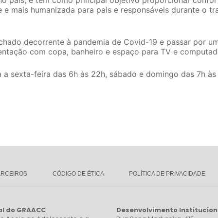
no país, e tem como principal objetivo proporcionar confo
 e mais humanizada para pais e responsáveis durante o t
echado decorrente à pandemia de Covid-19 e passar por u
entação com copa, banheiro e espaço para TV e computad
 a sexta-feira das 6h às 22h, sábado e domingo das 7h às 
ARCEIROS
CÓDIGO DE ÉTICA
POLÍTICA DE PRIVACIDADE
al do GRAACC
Desenvolvimento Institucion