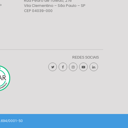
Rua Pedro de Toledo, 276
P
Vila Clementino – São Paulo – SP
CEP 04039-000
REDES SOCIAIS
85.694/0001-50