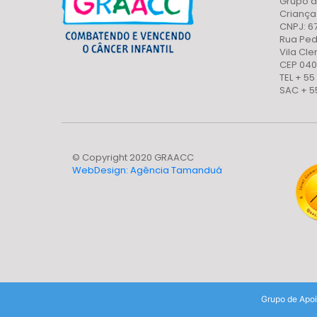
Grupo d
Crianç
CNPJ: 6
Rua Ped
Vila Cl
CEP 040
TEL + 55
SAC + 5
© Copyright 2020 GRAACC
WebDesign: Agência Tamanduá
Grupo de Apoi