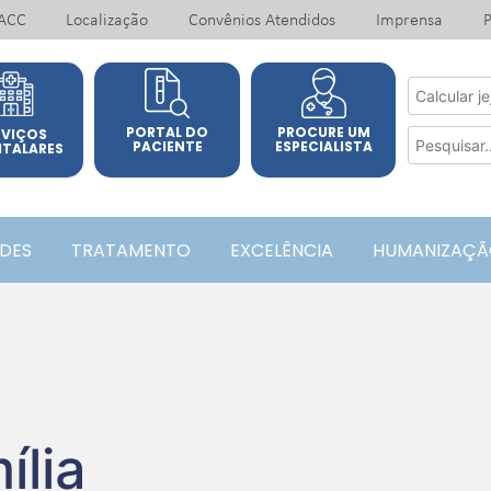
ACC
Localização
Convênios Atendidos
Imprensa
P
PORTAL DO
PROCURE UM
RVIÇOS
PACIENTE
ESPECIALISTA
ITALARES
ADES
TRATAMENTO
EXCELÊNCIA
HUMANIZAÇÃ
ília