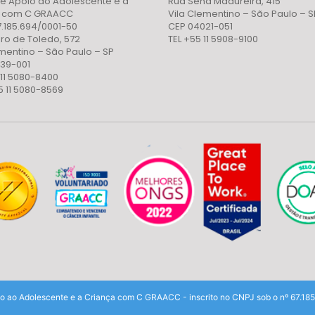
e Apoio ao Adolescente e a
Rua Sena Madureira, 415
a com C GRAACC
Vila Clementino – São Paulo – S
7.185.694/0001-50
CEP 04021-051
ro de Toledo, 572
TEL +55 11 5908-9100
ementino – São Paulo – SP
39-001
 11 5080-8400
5 11 5080-8569
o ao Adolescente e a Criança com C GRAACC - inscrito no CNPJ sob o nº 67.1