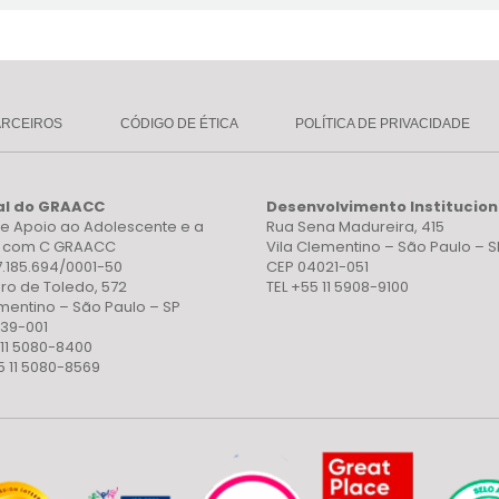
ARCEIROS
CÓDIGO DE ÉTICA
POLÍTICA DE PRIVACIDADE
al do GRAACC
Desenvolvimento Institucion
e Apoio ao Adolescente e a
Rua Sena Madureira, 415
a com C GRAACC
Vila Clementino – São Paulo – S
7.185.694/0001-50
CEP 04021-051
ro de Toledo, 572
TEL +55 11 5908-9100
ementino – São Paulo – SP
39-001
 11 5080-8400
5 11 5080-8569