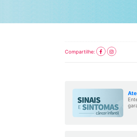
Compartilhe:
Ate
Ent
gara