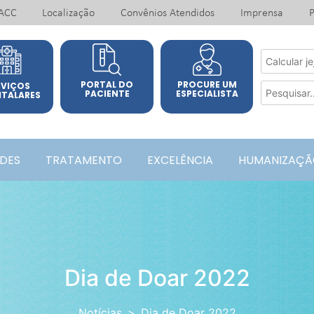
ACC
Localização
Convênios Atendidos
Imprensa
P
PORTAL DO
PROCURE UM
RVIÇOS
PACIENTE
ESPECIALISTA
ITALARES
ADES
TRATAMENTO
EXCELÊNCIA
HUMANIZAÇÃ
Dia de Doar 2022
Notícias
Dia de Doar 2022