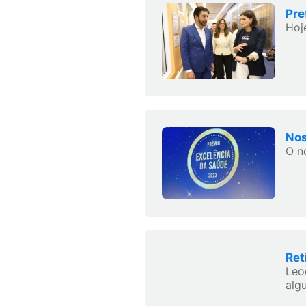
Pre
Hoj
Nos
O n
Ret
Leo
algu