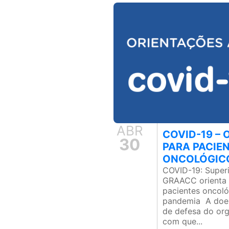
ABR
COVID-19 –
30
PARA PACIE
ONCOLÓGIC
COVID-19: Super
GRAACC orienta 
pacientes oncoló
pandemia A doen
de defesa do or
com que...