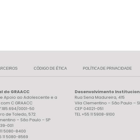
ARCEIROS
CÓDIGO DE ÉTICA
POLÍTICA DE PRIVACIDADE
al do GRAACC
Desenvolvimento Institucion
e Apoio ao Adolescente e a
Rua Sena Madureira, 415
a com C GRAACC
Vila Clementino – São Paulo – S
7.185.694/0001-50
CEP 04021-051
ro de Toledo, 572
TEL +55 11 5908-9100
ementino – São Paulo – SP
39-001
 11 5080-8400
5 11 5080-8569