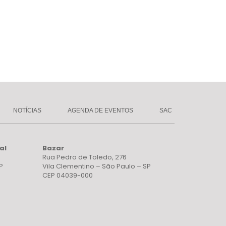
NOTÍCIAS
AGENDA DE EVENTOS
SAC
al
Bazar
Rua Pedro de Toledo, 276
P
Vila Clementino – São Paulo – SP
CEP 04039-000