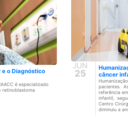
JUN
Humanizaç
 e o Diagnóstico
25
câncer infa
Humanização 
RAACC é especializado
pacientes. A
o retinoblastoma
referência e
infantil, seg
Centro Cirúrg
diminuiu a an