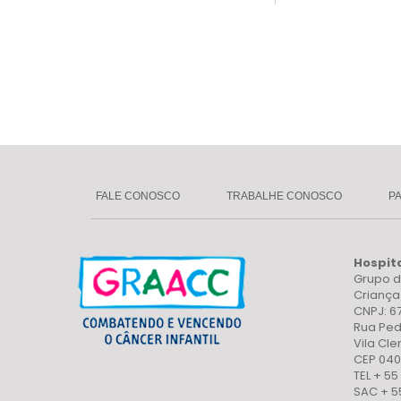
FALE CONOSCO
TRABALHE CONOSCO
P
Hospit
Grupo d
Crianç
CNPJ: 6
Rua Ped
Vila Cl
CEP 040
TEL + 55
SAC + 5