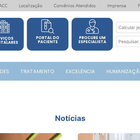
ACC
Localização
Convênios Atendidos
Imprensa
P
PORTAL DO
PROCURE UM
RVIÇOS
PACIENTE
ESPECIALISTA
ITALARES
ADES
TRATAMENTO
EXCELÊNCIA
HUMANIZAÇÃ
Notícias