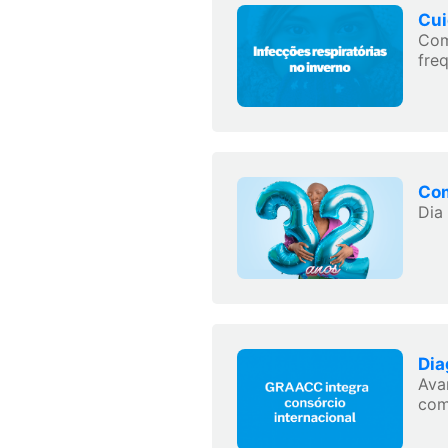
Cui
Com
freq
Com
Dia
Dia
Ava
com