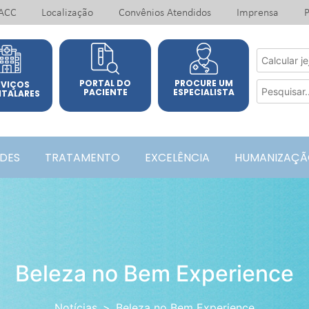
ACC
Localização
Convênios Atendidos
Imprensa
P
PORTAL DO
PROCURE UM
RVIÇOS
PACIENTE
ESPECIALISTA
ITALARES
ADES
TRATAMENTO
EXCELÊNCIA
HUMANIZAÇÃ
Beleza no Bem Experience
Notícias
Beleza no Bem Experience