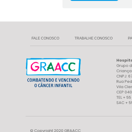
FALE CONOSCO
TRABALHE CONOSCO
P
Hospit
Grupo d
Crianç
CNPJ: 6
Rua Ped
Vila Cl
CEP 040
TEL + 55
SAC + 5
© Copyright 2020 GRAACC