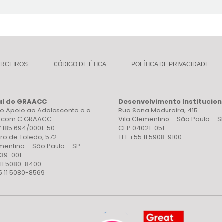
ARCEIROS
CÓDIGO DE ÉTICA
POLÍTICA DE PRIVACIDADE
al do GRAACC
Desenvolvimento Institucion
e Apoio ao Adolescente e a
Rua Sena Madureira, 415
a com C GRAACC
Vila Clementino – São Paulo – S
7.185.694/0001-50
CEP 04021-051
ro de Toledo, 572
TEL +55 11 5908-9100
ementino – São Paulo – SP
39-001
 11 5080-8400
5 11 5080-8569