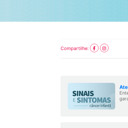
Compartilhe:
Ate
Ent
gara