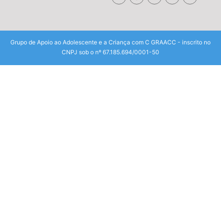
Grupo de Apoio ao Adolescente e a Criança com C GRAACC - inscrito no
CNPJ sob o nº 67.185.694/0001-50