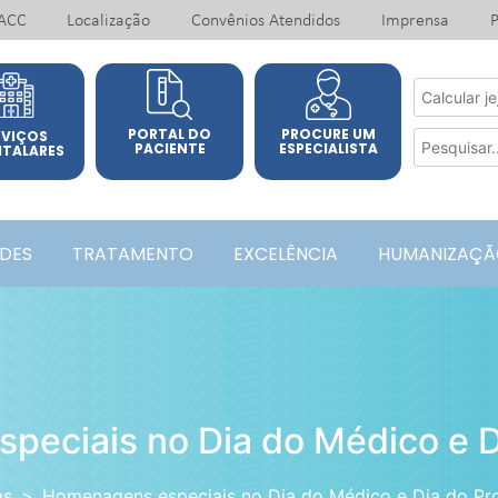
ACC
Localização
Convênios Atendidos
Imprensa
P
PORTAL DO
PROCURE UM
RVIÇOS
PACIENTE
ESPECIALISTA
ITALARES
ADES
TRATAMENTO
EXCELÊNCIA
HUMANIZAÇÃ
eciais no Dia do Médico e D
as
Homenagens especiais no Dia do Médico e Dia do Pr