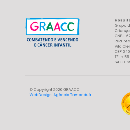
Hospit
Grupo d
Crianç
CNPJ: 6
Rua Ped
Vila Cl
CEP 040
TEL + 55
SAC + 5
© Copyright 2020 GRAACC
WebDesign: Agência Tamanduá