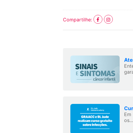
Compartilhe:
Ate
Ent
gara
Cur
Em 
os...