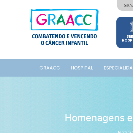
GRA
SE
HOSP
GRAACC
HOSPITAL
ESPECIALID
Homenagens esp
Notíci