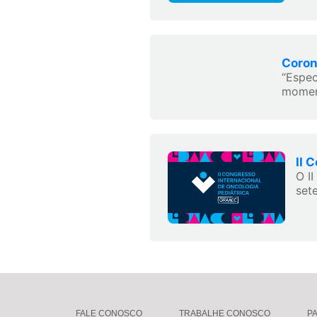
Coron
“Espec
moment
II 
O I
set
FALE CONOSCO
TRABALHE CONOSCO
P