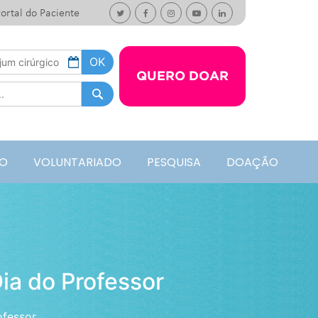
ortal do Paciente
QUERO DOAR
O
VOLUNTARIADO
PESQUISA
DOAÇÃO
ia do Professor
ofessor