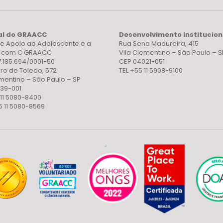
al do GRAACC
Desenvolvimento Institucion
e Apoio ao Adolescente e a
Rua Sena Madureira, 415
a com C GRAACC
Vila Clementino – São Paulo – S
7.185.694/0001-50
CEP 04021-051
ro de Toledo, 572
TEL +55 11 5908-9100
ementino – São Paulo – SP
39-001
 11 5080-8400
5 11 5080-8569