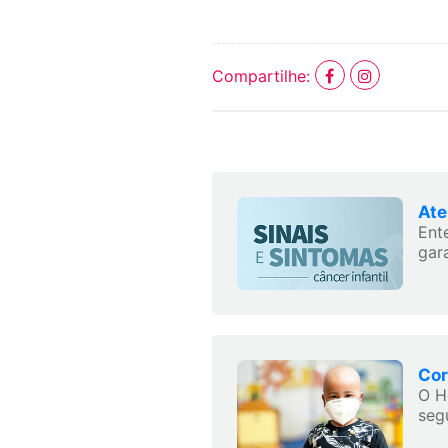
Compartilhe:
Ate
Ent
gara
Cor
O H
seg