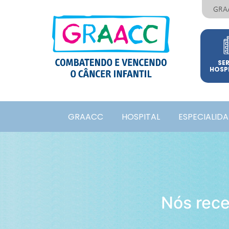
GRA
SE
HOSP
GRAACC
HOSPITAL
ESPECIALID
Nós rec