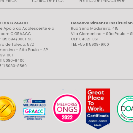
ARCEIROS
CÓDIGO DE ÉTICA
POLÍTICA DE PRIVACIDADE
al do GRAACC
Desenvolvimento Institucion
e Apoio ao Adolescente e a
Rua Sena Madureira, 415
a com C GRAACC
Vila Clementino – São Paulo – S
7.185.694/0001-50
CEP 04021-051
ro de Toledo, 572
TEL +55 11 5908-9100
ementino – São Paulo – SP
39-001
 11 5080-8400
5 11 5080-8569