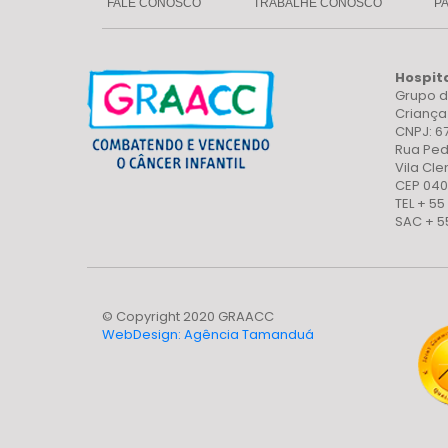
FALE CONOSCO
TRABALHE CONOSCO
P
Hospit
Grupo d
Crianç
CNPJ: 6
Rua Ped
Vila Cl
CEP 040
TEL + 55
SAC + 5
© Copyright 2020 GRAACC
WebDesign: Agência Tamanduá