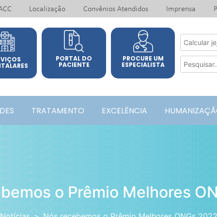
ACC
Localização
Convênios Atendidos
Imprensa
P
PORTAL DO
PROCURE UM
RVIÇOS
PACIENTE
ESPECIALISTA
ITALARES
ADES
TRATAMENTO
EXCELÊNCIA
HUMANIZAÇÃ
ebemos o Prêmio Melhores O
Notícias
Nós recebemos o Prêmio Melhores ONGs 202