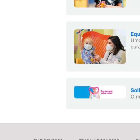
Equ
Uma
cura
Sol
O m