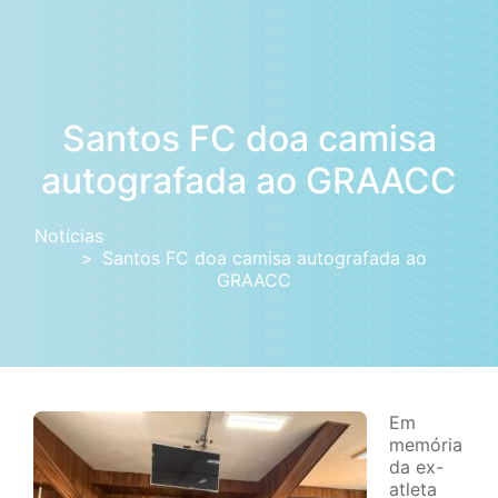
Santos FC doa camisa
autografada ao GRAACC
Notícias
Santos FC doa camisa autografada ao
GRAACC
Em
memória
da ex-
atleta