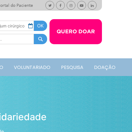
ortal do Paciente
QUERO DOAR
O
VOLUNTARIADO
PESQUISA
DOAÇÃO
idariedade
de