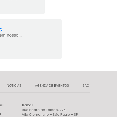
C
em nosso...
NOTÍCIAS
AGENDA DE EVENTOS
SAC
al
Bazar
Rua Pedro de Toledo, 276
P
Vila Clementino – São Paulo – SP