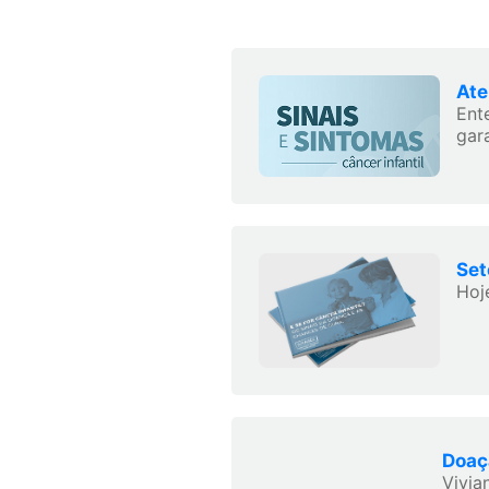
Ate
Ent
gara
Set
Hoj
Doaç
Vivia