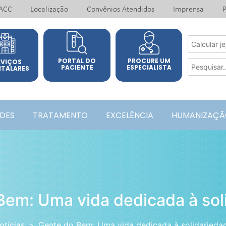
ACC
Localização
Convênios Atendidos
Imprensa
P
PORTAL DO
PROCURE UM
RVIÇOS
PACIENTE
ESPECIALISTA
ITALARES
ADES
TRATAMENTO
EXCELÊNCIA
HUMANIZAÇÃ
Bem: Uma vida dedicada à sol
otícias
Gente do Bem: Uma vida dedicada à solidarieda