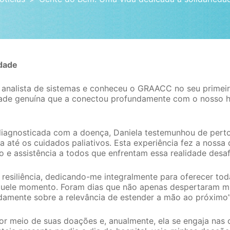
edade
é analista de sistemas e conheceu o GRAACC no seu primei
zade genuína que a conectou profundamente com o nosso h
iagnosticada com a doença, Daniela testemunhou de perto
 até os cuidados paliativos. Esta experiência fez a nossa
 e assistência a todos que enfrentam essa realidade desaf
resiliência, dedicando-me integralmente para oferecer tod
quele momento. Foram dias que não apenas despertaram 
undamente sobre a relevância de estender a mão ao próximo
or meio de suas doações e, anualmente, ela se engaja na