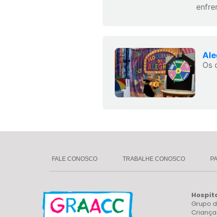
enfre
Ale
Os 
FALE CONOSCO
TRABALHE CONOSCO
P
Hospit
Grupo d
Crianç