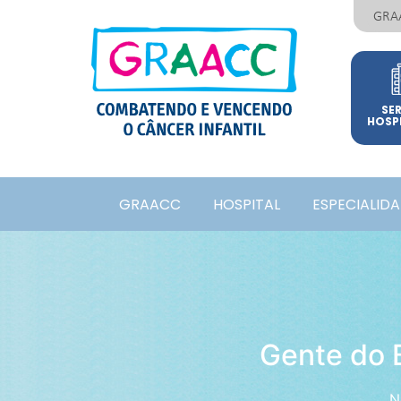
GRA
SE
HOSP
GRAACC
HOSPITAL
ESPECIALID
Gente do 
N