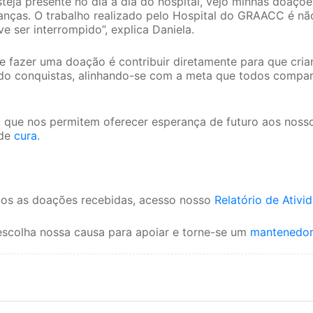
steja presente no dia a dia do hospital, vejo minhas doaç
rianças. O trabalho realizado pelo Hospital do GRAACC é 
e ser interrompido”, explica Daniela.
e fazer uma doação é contribuir diretamente para que cri
do conquistas, alinhando-se com a meta que todos compar
 que nos permitem oferecer esperança de futuro aos noss
 de
cura
.
mos as doações recebidas, acesso nosso
Relatório de Ativi
escolha nossa causa para apoiar e torne-se um
mantenedo