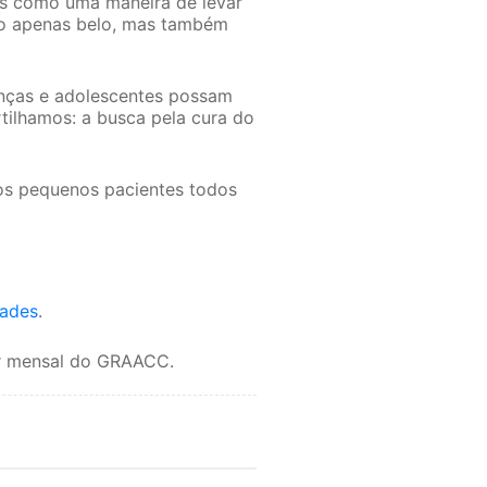
ões como uma maneira de levar
não apenas belo, mas também
anças e adolescentes possam
tilhamos: a busca pela cura do
os pequenos pacientes todos
dades
.
r
mensal do GRAACC.