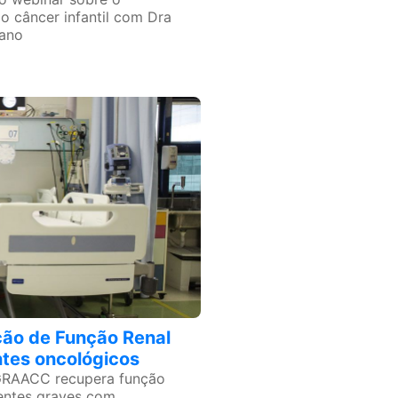
o câncer infantil com Dra
iano
ão de Função Renal
ntes oncológicos
GRAACC recupera função
ientes graves com