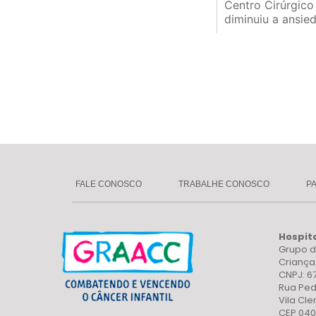
Centro Cirúrgico
diminuiu a ansied
FALE CONOSCO
TRABALHE CONOSCO
P
Hospit
Grupo d
Crianç
CNPJ: 6
Rua Ped
Vila Cl
CEP 040