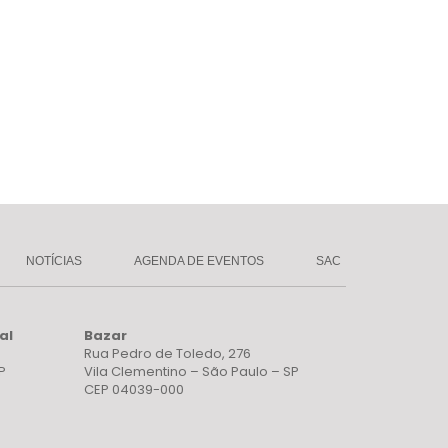
NOTÍCIAS
AGENDA DE EVENTOS
SAC
al
Bazar
Rua Pedro de Toledo, 276
P
Vila Clementino – São Paulo – SP
CEP 04039-000