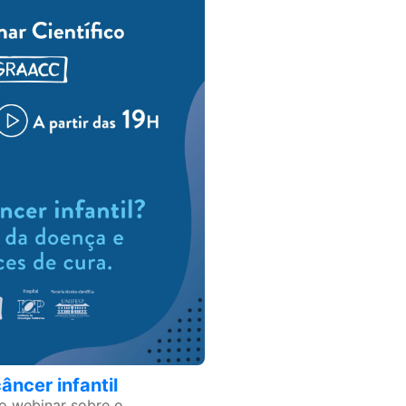
âncer infantil
no webinar sobre o