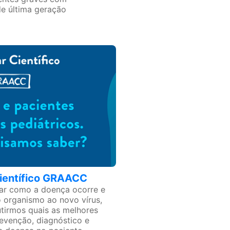
de última geração
ientífico GRAACC
r como a doença ocorre e
o organismo ao novo vírus,
utirmos quais as melhores
evenção, diagnóstico e