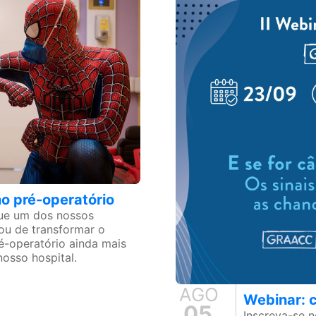
no pré-operatório
que um dos nossos
ou de transformar o
é-operatório ainda mais
osso hospital.
AGO
Webinar: c
05
Inscreva-se 