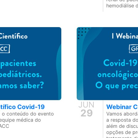
hemodiálise 
JUN
tífico Covid-19
Webinar C
29
 o conteúdo do evento
Vamos aborda
 equipe médica do
a resposta d
AACC
além de disc
opções de pr