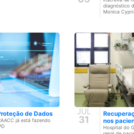
diagnóstico d
Monica Cypr
JUL
 Proteção de Dados
Recuperaç
31
RAACC já está fazendo
nos pacie
PD
Hospital do 
renal de pac