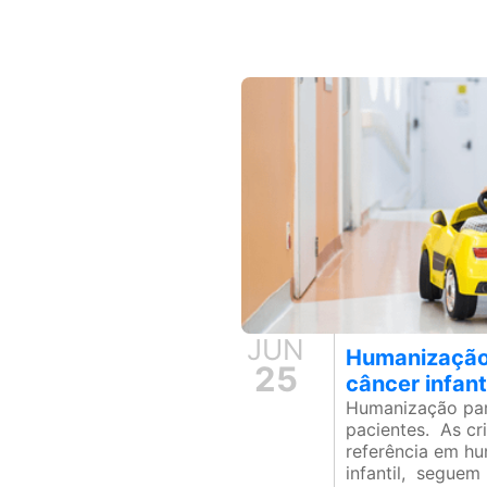
JUN
Humanização
25
câncer infant
Humanização par
pacientes. As c
referência em hu
infantil, seguem