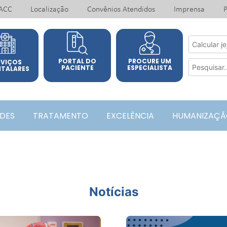
ACC
Localização
Convênios Atendidos
Imprensa
P
PORTAL DO
PROCURE UM
RVIÇOS
PACIENTE
ESPECIALISTA
ITALARES
ADES
TRATAMENTO
EXCELÊNCIA
HUMANIZAÇÃ
Notícias