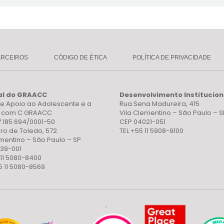
ARCEIROS
CÓDIGO DE ÉTICA
POLÍTICA DE PRIVACIDADE
al do GRAACC
Desenvolvimento Institucion
e Apoio ao Adolescente e a
Rua Sena Madureira, 415
a com C GRAACC
Vila Clementino – São Paulo – S
7.185.694/0001-50
CEP 04021-051
ro de Toledo, 572
TEL +55 11 5908-9100
ementino – São Paulo – SP
39-001
 11 5080-8400
5 11 5080-8569