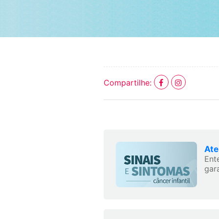
Compartilhe:
Ate
Ent
gara