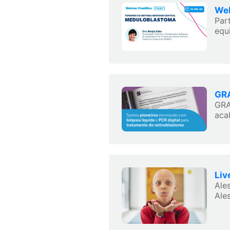
Web
Par
equ
GRA
GRA
aca
Liv
Ale
Ales