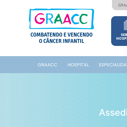
GRA
SE
HOSP
GRAACC
HOSPITAL
ESPECIALID
Assed