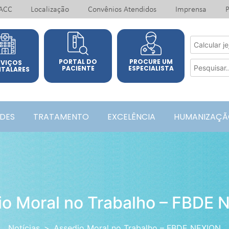
ACC
Localização
Convênios Atendidos
Imprensa
P
PORTAL DO
PROCURE UM
RVIÇOS
PACIENTE
ESPECIALISTA
ITALARES
ADES
TRATAMENTO
EXCELÊNCIA
HUMANIZAÇÃ
io Moral no Trabalho – FBDE 
Notícias
Assedio Moral no Trabalho – FBDE NEXION