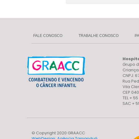
FALE CONOSCO
TRABALHE CONOSCO
P
Hospit
Grupo d
Crianç
CNPJ: 6
Rua Ped
Vila Cl
CEP 040
TEL + 55
SAC + 5
© Copyright 2020 GRAACC
WebDesign: Agência Tamanduá