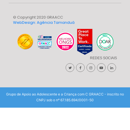
© Copyright 2020 GRAACC
WebDesign: Agência Tamanduá
REDES SOCIAIS
Grupo de Apoio ao Adolescente e a Criança com C GRAACC - inscrito no
CNPJ sob o nº 67.185.694/0001-50