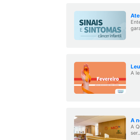
Ate
Ent
gara
Leu
A l
A n
A Q
ser..