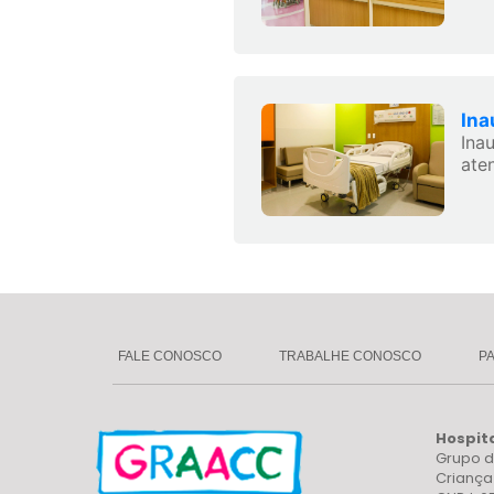
Ina
Ina
ate
FALE CONOSCO
TRABALHE CONOSCO
P
Hospit
Grupo d
Crianç