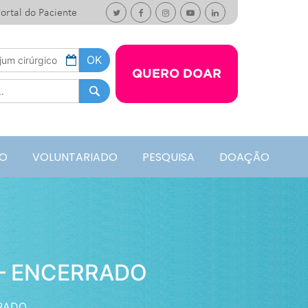
ortal do Paciente
QUERO DOAR
O
VOLUNTARIADO
PESQUISA
DOAÇÃO
– ENCERRADO
RADO