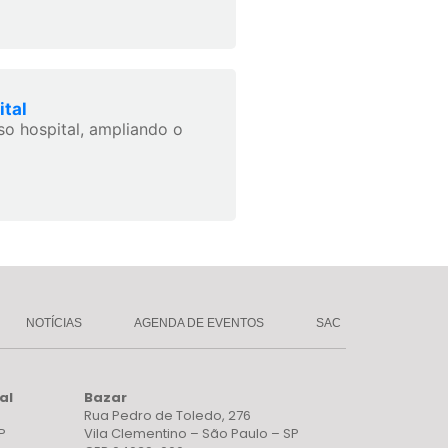
tal
o hospital, ampliando o
NOTÍCIAS
AGENDA DE EVENTOS
SAC
al
Bazar
Rua Pedro de Toledo, 276
P
Vila Clementino – São Paulo – SP