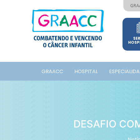
GRA
SE
HOSP
GRAACC
HOSPITAL
ESPECIALID
DESAFIO CO
Notíc