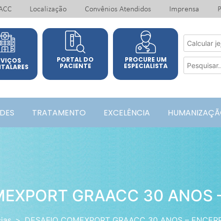
ACC
Localização
Convênios Atendidos
Imprensa
P
PORTAL DO
PROCURE UM
RVIÇOS
PACIENTE
ESPECIALISTA
ITALARES
ADES
TRATAMENTO
EXCELÊNCIA
HUMANIZAÇÃ
MEXPORT GRAACC 30 ANOS 
ias
DESAFIO COMEXPORT GRAACC 30 ANOS – ENCER