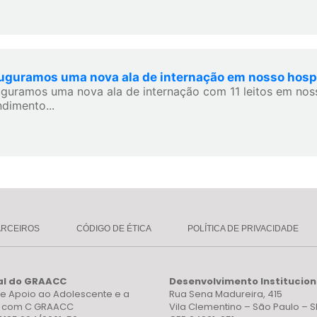
uguramos uma nova ala de internação em nosso hospi
uguramos uma nova ala de internação com 11 leitos em noss
ndimento...
ARCEIROS
CÓDIGO DE ÉTICA
POLÍTICA DE PRIVACIDADE
al do GRAACC
Desenvolvimento Institucion
e Apoio ao Adolescente e a
Rua Sena Madureira, 415
a com C GRAACC
Vila Clementino – São Paulo – S