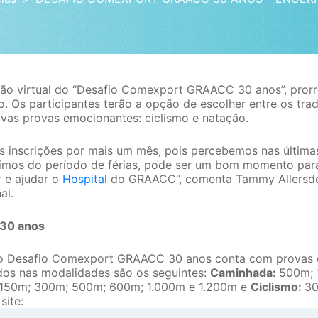
ção virtual do “Desafio Comexport GRAACC 30 anos”, prorr
. Os participantes terão a opção de escolher entre os trad
as provas emocionantes: ciclismo e natação.
s inscrições por mais um mês, pois percebemos nas últim
mos do período de férias, pode ser um bom momento par
r e ajudar o
Hospital
do GRAACC”, comenta Tammy Allersdor
al.
30 anos
 o Desafio Comexport GRAACC 30 anos conta com provas d
dos nas modalidades são os seguintes:
Caminhada:
500m; 
150m; 300m; 500m; 600m; 1.000m e 1.200m e
Ciclismo:
30
site: