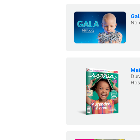
Ga
No 
Mai
Dur
Hosp