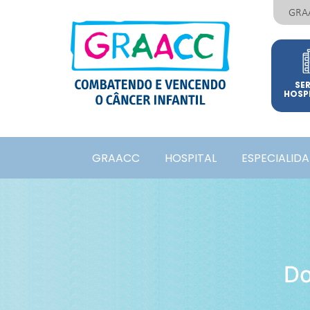
GRA
SE
HOSP
GRAACC
HOSPITAL
ESPECIALID
Do