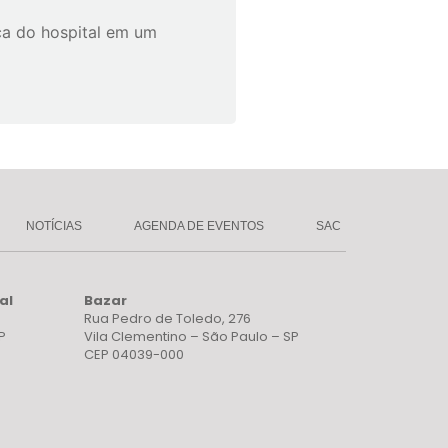
a do hospital em um
NOTÍCIAS
AGENDA DE EVENTOS
SAC
al
Bazar
Rua Pedro de Toledo, 276
P
Vila Clementino – São Paulo – SP
CEP 04039-000