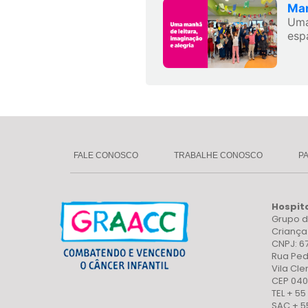
Man
Uma
esp
FALE CONOSCO
TRABALHE CONOSCO
P
Hospit
Grupo d
Crianç
CNPJ: 6
Rua Ped
Vila Cl
CEP 040
TEL + 55
SAC + 5