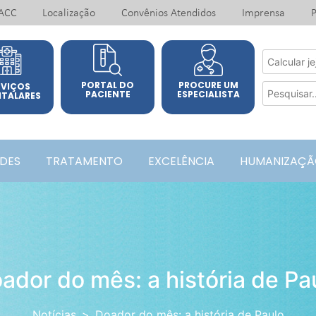
ACC
Localização
Convênios Atendidos
Imprensa
P
PORTAL DO
PROCURE UM
RVIÇOS
PACIENTE
ESPECIALISTA
ITALARES
ADES
TRATAMENTO
EXCELÊNCIA
HUMANIZAÇÃ
ador do mês: a história de Pa
Notícias
Doador do mês: a história de Paulo