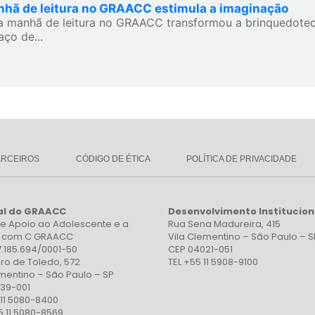
hã de leitura no GRAACC estimula a imaginação
 manhã de leitura no GRAACC transformou a brinquedotec
aço de...
ARCEIROS
CÓDIGO DE ÉTICA
POLÍTICA DE PRIVACIDADE
al do GRAACC
Desenvolvimento Institucion
e Apoio ao Adolescente e a
Rua Sena Madureira, 415
a com C GRAACC
Vila Clementino – São Paulo – S
7.185.694/0001-50
CEP 04021-051
ro de Toledo, 572
TEL +55 11 5908-9100
ementino – São Paulo – SP
39-001
 11 5080-8400
5 11 5080-8569