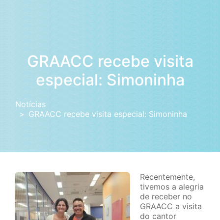
GRAACC recebe visita
especial: Simoninha
Notícias
GRAACC recebe visita especial: Simoninha
Recentemente,
tivemos a alegria
de receber no
GRAACC a visita
do cantor