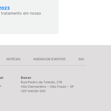
 2023
m tratamento em nosso
NOTÍCIAS
AGENDA DE EVENTOS
SAC
al
Bazar
Rua Pedro de Toledo, 276
P
Vila Clementino – São Paulo – SP
CEP 04039-000