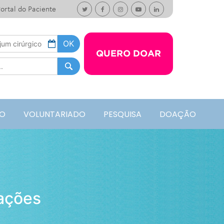
ortal do Paciente
QUERO DOAR
O
VOLUNTARIADO
PESQUISA
DOAÇÃO
oações