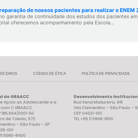
reparação de nossos pacientes para realizar o ENEM
o garantia de continuidade dos estudos dos pacientes e
pital oferecemos acompanhamento pela Escola...
ARCEIROS
CÓDIGO DE ÉTICA
POLÍTICA DE PRIVACIDADE
al do GRAACC
Desenvolvimento Institucion
e Apoio ao Adolescente e a
Rua Sena Madureira, 415
a com C GRAACC
Vila Clementino – São Paulo – S
7.185.694/0001-50
CEP 04021-051
ro de Toledo, 572
TEL +55 11 5908-9100
ementino – São Paulo – SP
39-001
 11 5080-8400