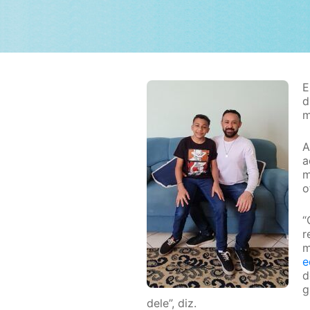
E
d
m
A
a
m
o
“
r
m
e
d
g
dele”, diz.