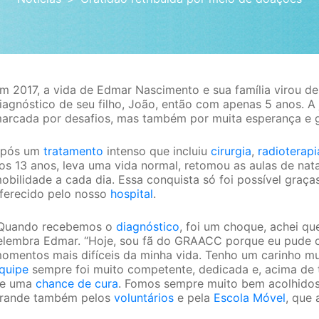
m 2017, a vida de Edmar Nascimento e sua família virou d
iagnóstico de seu filho, João, então com apenas 5 anos. A 
arcada por desafios, mas também por muita esperança e g
pós um
tratamento
intenso que incluiu
cirurgia
,
radioterapi
os 13 anos, leva uma vida normal, retomou as aulas de na
obilidade a cada dia. Essa conquista só foi possível graç
ferecido pelo nosso
hospital
.
Quando recebemos o
diagnóstico
, foi um choque, achei que
elembra Edmar. “Hoje, sou fã do GRAACC porque eu pude c
omentos mais difíceis da minha vida. Tenho um carinho mu
quipe
sempre foi muito competente, dedicada e, acima de 
e uma
chance de cura
. Fomos sempre muito bem acolhidos
rande também pelos
voluntários
e pela
Escola Móvel
, que 