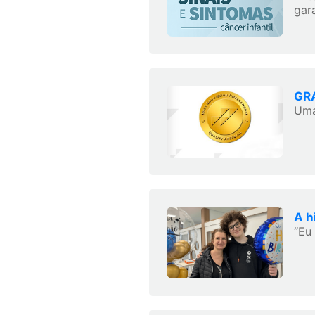
gara
GRA
Uma
A h
“Eu 