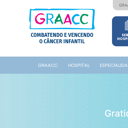
GRA
SE
HOSP
GRAACC
HOSPITAL
ESPECIALID
Grati