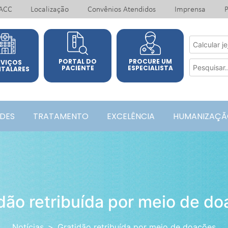
ACC
Localização
Convênios Atendidos
Imprensa
P
PORTAL DO
PROCURE UM
RVIÇOS
PACIENTE
ESPECIALISTA
ITALARES
ADES
TRATAMENTO
EXCELÊNCIA
HUMANIZAÇÃ
dão retribuída por meio de d
Notícias
Gratidão retribuída por meio de doações