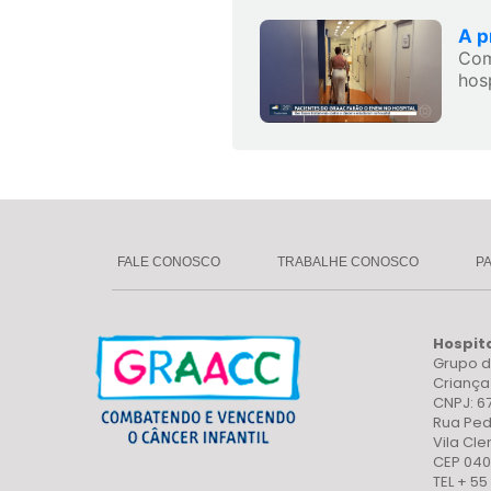
A p
Com
hos
FALE CONOSCO
TRABALHE CONOSCO
P
Hospit
Grupo d
Crianç
CNPJ: 6
Rua Ped
Vila Cl
CEP 040
TEL + 55