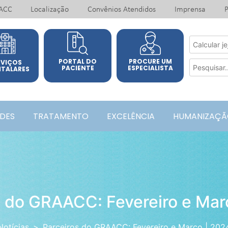
ACC
Localização
Convênios Atendidos
Imprensa
P
PORTAL DO
PROCURE UM
RVIÇOS
PACIENTE
ESPECIALISTA
ITALARES
ADES
TRATAMENTO
EXCELÊNCIA
HUMANIZAÇÃ
s do GRAACC: Fevereiro e Mar
Notícias
Parceiros do GRAACC: Fevereiro e Março | 202