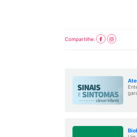
Compartilhe:
Ate
Ent
gara
Bio
Um 