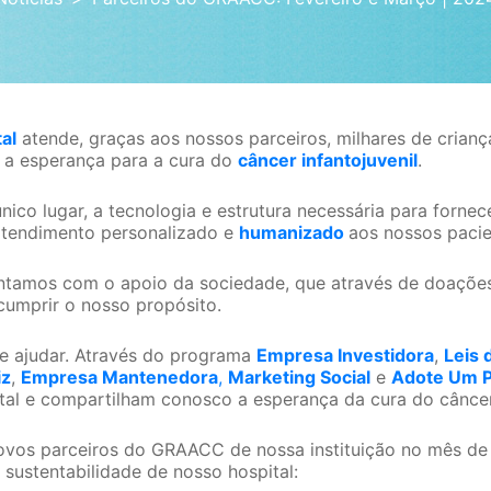
al
atende, graças aos nossos parceiros, milhares de crian
i a esperança para a cura do
câncer infantojuvenil
.
ico lugar, a tecnologia e estrutura necessária para fornec
endimento personalizado e
humanizado
aos nossos pacie
contamos com o apoio da sociedade, que através de doações
cumprir o nosso propósito.
de ajudar. Através do programa
Empresa Investidora
,
Leis 
iz
,
Empresa Mantenedora
,
Marketing Social
e
Adote Um P
al e compartilham conosco a esperança da cura do câncer 
novos parceiros do GRAACC de nossa instituição no mês 
sustentabilidade de nosso hospital: