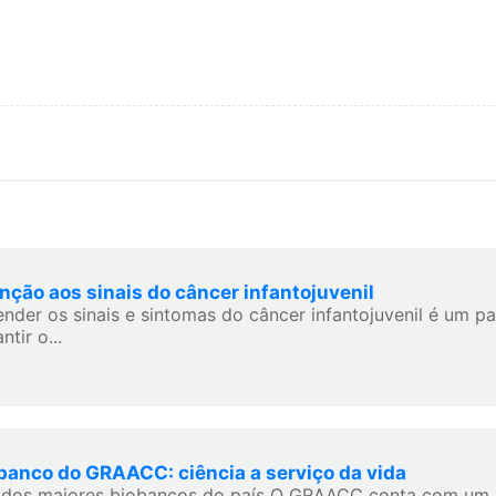
nção aos sinais do câncer infantojuvenil
ender os sinais e sintomas do câncer infantojuvenil é um p
ntir o...
banco do GRAACC: ciência a serviço da vida
dos maiores biobancos do país O GRAACC conta com um 