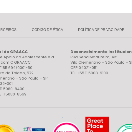
ARCEIROS
CÓDIGO DE ÉTICA
POLÍTICA DE PRIVACIDADE
al do GRAACC
Desenvolvimento Institucion
e Apoio ao Adolescente e a
Rua Sena Madureira, 415
a com C GRAACC
Vila Clementino – São Paulo – S
7.185.694/0001-50
CEP 04021-051
ro de Toledo, 572
TEL +55 11 5908-9100
ementino – São Paulo – SP
39-001
 11 5080-8400
5 11 5080-8569