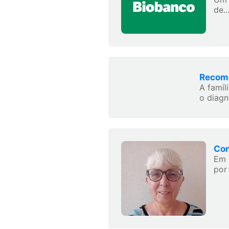
de..
Recome
A famíl
o diagn
Con
Em 
por 