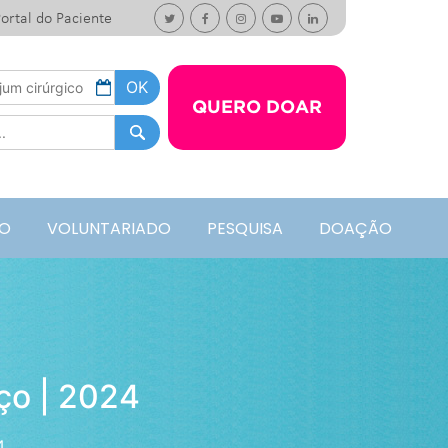
ortal do Paciente
QUERO DOAR
O
VOLUNTARIADO
PESQUISA
DOAÇÃO
ço | 2024
4