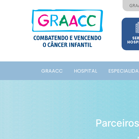
GRA
SE
HOSP
GRAACC
HOSPITAL
ESPECIALID
Parceiro