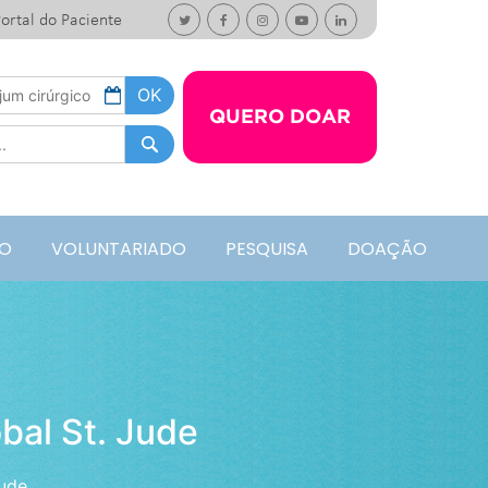
ortal do Paciente
QUERO DOAR
O
VOLUNTARIADO
PESQUISA
DOAÇÃO
bal St. Jude
Jude