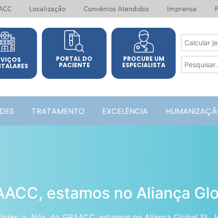
ACC
Localização
Convênios Atendidos
Imprensa
P
PORTAL DO
PROCURE UM
RVIÇOS
PACIENTE
ESPECIALISTA
ITALARES
ADES
TRATAMENTO
EXCELÊNCIA
HUMANIZAÇÃ
ACC, estamos no Aliança Glo
ícias
Nós, do GRAACC, estamos no Aliança Global St. 