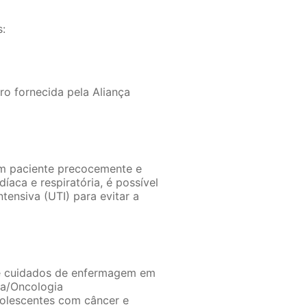
s:
o fornecida pela Aliança
e um paciente precocemente e
aca e respiratória, é possível
tensiva (UTI) para evitar a
bre cuidados de enfermagem em
ia/Oncologia
olescentes com câncer e