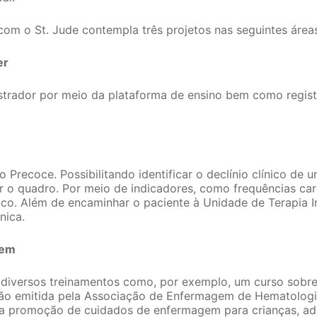
com o St. Jude contempla três projetos nas seguintes área
er
strador por meio da plataforma de ensino bem como registr
ão Precoce. Possibilitando identificar o declínio clínico d
 o quadro. Por meio de indicadores, como frequências cardí
nico. Além de encaminhar o paciente à Unidade de Terapia In
nica.
gem
 a diversos treinamentos como, por exemplo, um curso so
ação emitida pela Associação de Enfermagem de Hematolog
na promoção de cuidados de enfermagem para crianças, ad