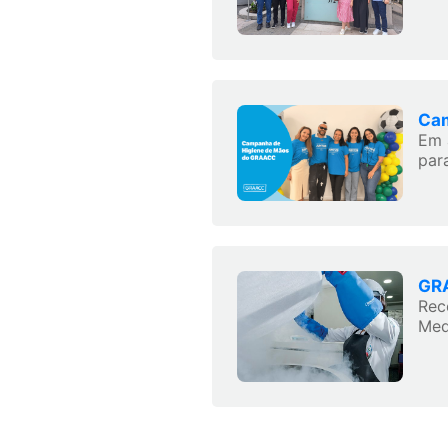
Cam
Em 
para
GRA
Rec
Med