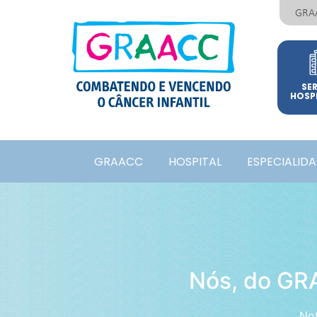
GRA
SE
HOSP
GRAACC
HOSPITAL
ESPECIALID
Nós, do GRA
Not