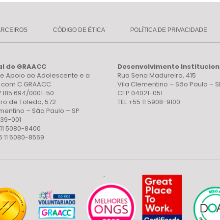
ARCEIROS
CÓDIGO DE ÉTICA
POLÍTICA DE PRIVACIDADE
al do GRAACC
Desenvolvimento Institucion
e Apoio ao Adolescente e a
Rua Sena Madureira, 415
a com C GRAACC
Vila Clementino – São Paulo – S
7.185.694/0001-50
CEP 04021-051
ro de Toledo, 572
TEL +55 11 5908-9100
ementino – São Paulo – SP
39-001
 11 5080-8400
5 11 5080-8569