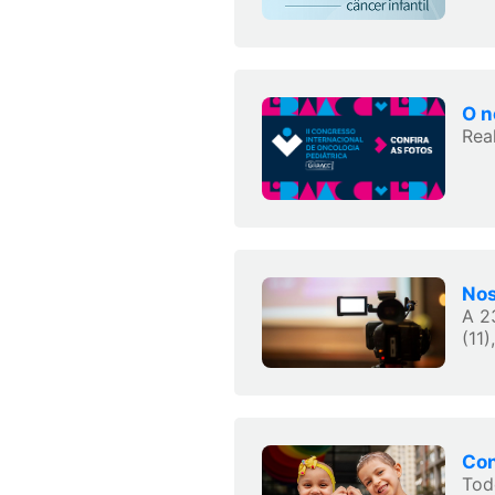
O n
Rea
Nos
A 2
(11),
Con
Tod