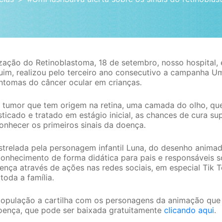
zação do Retinoblastoma, 18 de setembro, nosso hospital,
uim, realizou pelo terceiro ano consecutivo a campanha Um 
intomas do câncer ocular em crianças.
 tumor que tem origem na retina, uma camada do olho, qu
icado e tratado em estágio inicial, as chances de cura su
onhecer os primeiros sinais da doença.
trelada pela personagem infantil Luna, do desenho anima
onhecimento de forma didática para pais e responsáveis so
oença através de ações nas redes sociais, em especial Tik T
oda a família.
população a cartilha com os personagens da animação que
oença, que pode ser baixada gratuitamente
clicando aqui
.