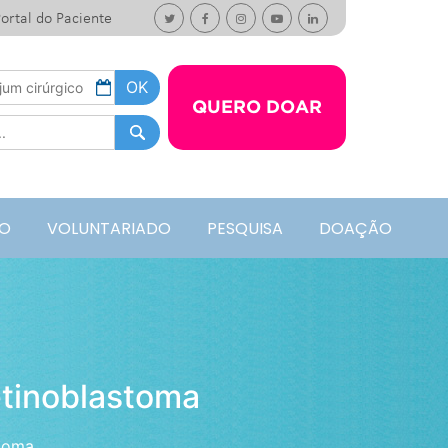
ortal do Paciente
QUERO DOAR
O
VOLUNTARIADO
PESQUISA
DOAÇÃO
etinoblastoma
stoma