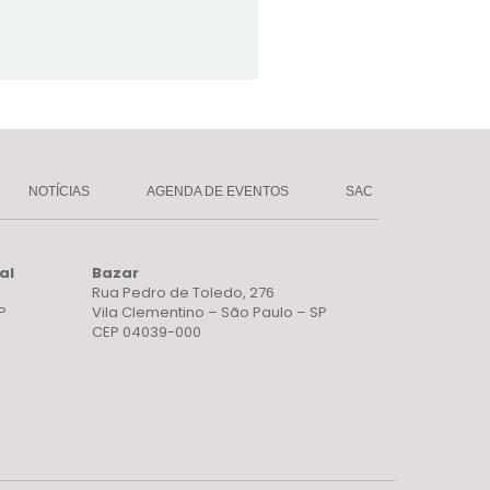
NOTÍCIAS
AGENDA DE EVENTOS
SAC
al
Bazar
Rua Pedro de Toledo, 276
P
Vila Clementino – São Paulo – SP
CEP 04039-000