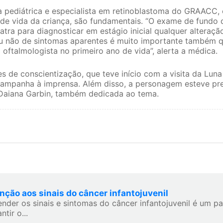
a pediátrica e especialista em retinoblastoma do GRAACC,
 de vida da criança, são fundamentais. “O exame de fundo 
atra para diagnosticar em estágio inicial qualquer alteraçã
u não de sintomas aparentes é muito importante também q
 oftalmologista no primeiro ano de vida”, alerta a médica.
es de conscientização, que teve início com a visita da Lu
 campanha à imprensa. Além disso, a personagem esteve p
 Daiana Garbin, também dedicada ao tema.
nção aos sinais do câncer infantojuvenil
ender os sinais e sintomas do câncer infantojuvenil é um p
ntir o...