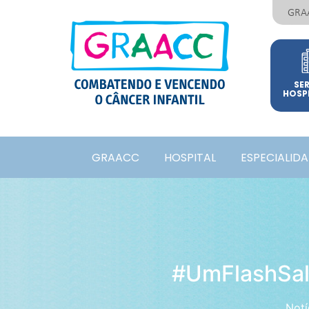
GRA
SE
HOSP
GRAACC
HOSPITAL
ESPECIALID
#UmFlashSalv
Notí