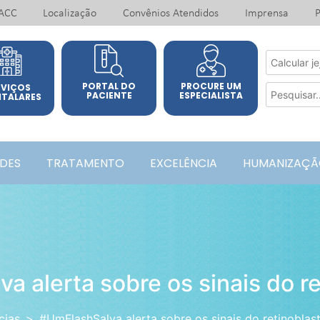
ACC
Localização
Convênios Atendidos
Imprensa
P
PORTAL DO
PROCURE UM
RVIÇOS
PACIENTE
ESPECIALISTA
ITALARES
ADES
TRATAMENTO
EXCELÊNCIA
HUMANIZAÇÃ
a alerta sobre os sinais do r
cias
#UmFlashSalva alerta sobre os sinais do retinobla