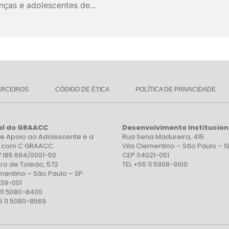
anças e adolescentes de...
ARCEIROS
CÓDIGO DE ÉTICA
POLÍTICA DE PRIVACIDADE
al do GRAACC
Desenvolvimento Institucion
e Apoio ao Adolescente e a
Rua Sena Madureira, 415
a com C GRAACC
Vila Clementino – São Paulo – S
7.185.694/0001-50
CEP 04021-051
ro de Toledo, 572
TEL +55 11 5908-9100
ementino – São Paulo – SP
39-001
 11 5080-8400
5 11 5080-8569