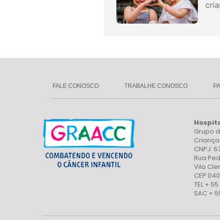
cri
FALE CONOSCO
TRABALHE CONOSCO
P
Hospit
Grupo d
Crianç
CNPJ: 6
Rua Ped
Vila Cl
CEP 040
TEL + 55
SAC + 5